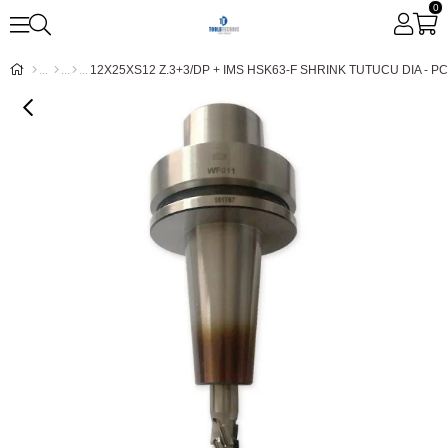
0
12X25XS12 Z.3+3/DP + IMS HSK63-F SHRINK TUTUCU DIA - P