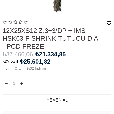
12X25XS12 Z.3+3/DP + IMS
HSK63-F SHRINK TUTUCU DIA
- PCD FREZE
₺37.466,06
₺21.334,85
₺25.601,82
KDV Dahil
İndirim Oranı
:
%
32
İndirim