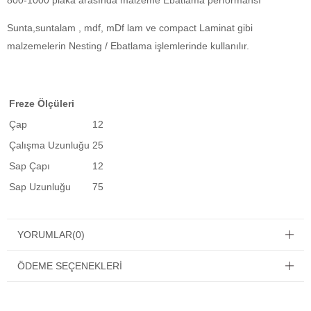
800-1000 plaka arasında malzeme Ebatlama performansı
Sunta,suntalam , mdf, mDf lam ve compact Laminat gibi
malzemelerin Nesting / Ebatlama işlemlerinde kullanılır.
Freze Ölçüleri
Çap
12
Çalışma Uzunluğu
25
Sap Çapı
12
Sap Uzunluğu
75
YORUMLAR
(0)
ÖDEME SEÇENEKLERI