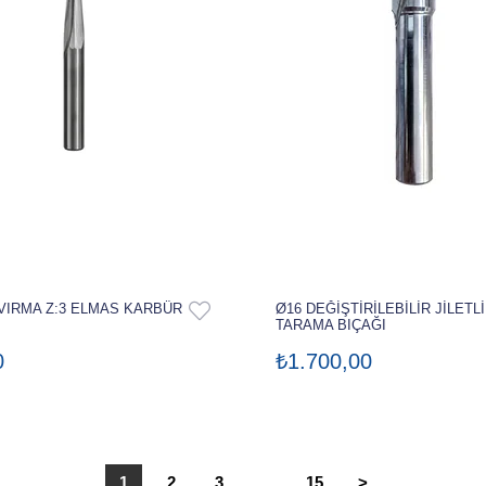
VIRMA Z:3 ELMAS KARBÜR
Ø16 DEĞİŞTİRİLEBİLİR JİLETLİ
TARAMA BIÇAĞI
0
₺1.700,00
1
2
3
...
15
>