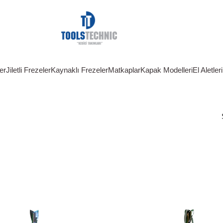
er
Jiletli Frezeler
Kaynaklı Frezeler
Matkaplar
Kapak Modelleri
El Aletleri