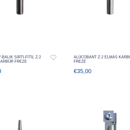
-BALIK SIRTI-FİTİL Z:2
ALÜCOBANT Z:2 ELMAS KARB
KARBÜR FREZE
FREZE
0
€35,00