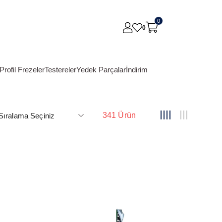
0
0
Profil Frezeler
Testereler
Yedek Parçalar
İndirim
341 Ürün