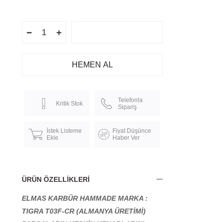
Telefonla
Kritik Stok
Sipariş
İstek Listeme
Fiyat Düşünce
Ekle
Haber Ver
ÜRÜN ÖZELLIKLERI
ELMAS KARBÜR HAMMADE MARKA :
TIGRA T03F-CR (ALMANYA ÜRETİMİ)