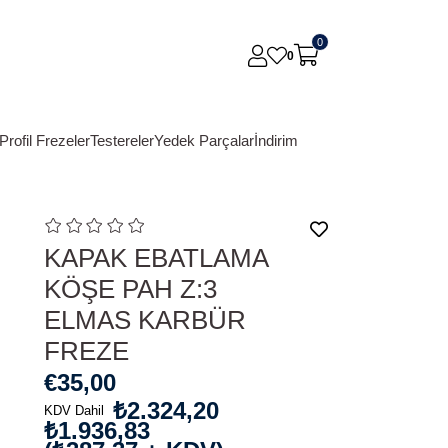
0
0
Profil Frezeler
Testereler
Yedek Parçalar
İndirim
KAPAK EBATLAMA
KÖŞE PAH Z:3
ELMAS KARBÜR
FREZE
€35,00
₺2.324,20
KDV Dahil
₺1.936,83