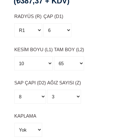
(₺387,37 + KDV)
RADYÜS (R)
ÇAP (D1)
KESİM BOYU (L1)
TAM BOY (L2)
SAP ÇAPI (D2)
AĞIZ SAYISI (Z)
KAPLAMA