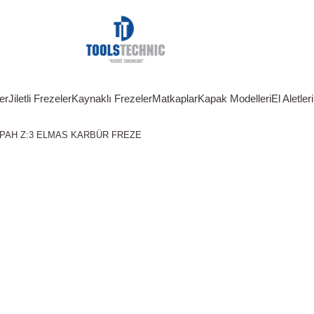
er
Jiletli Frezeler
Kaynaklı Frezeler
Matkaplar
Kapak Modelleri
El Aletleri
PAH Z:3 ELMAS KARBÜR FREZE