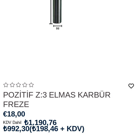
POZİTİF Z:3 ELMAS KARBÜR
FREZE
€18,00
₺1.190,76
KDV Dahil
₺992,30
(₺198,46 + KDV)