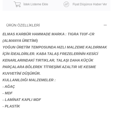
İstek Listeme Ekle
Fiyat Düşünce Haber Ver
ÜRÜN ÖZELLIKLERI
ELMAS KARBÜR HAMMADE MARKA : TIGRA T03F-CR
(ALMANYA ÜRETİMİ)
YOĞUN ÜRETİM TEMPOSUNDA HIZLI MALZEME KALDIRMAK
İÇİN İDEALDİRLER. KABA TALAŞ FREZELERİNİN KESİCİ
KENARLARINDAKİ TIRTIKLAR, TALAŞI DAHA KÜÇÜK
PARÇALARA BÖLEREK TİTREŞİMİ AZALTIR VE KESME
KUVVETİNİ DÜŞÜRÜR.
KULLANILDIĞI MALZEMELER :
- AĞAÇ
- MDF
- LAMİNAT KAPLI MDF
- PLASTİK