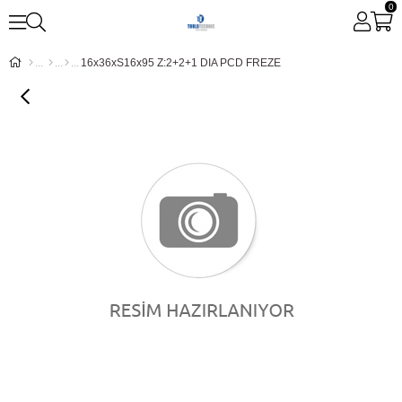
0
16x36xS16x95 Z:2+2+1 DIA PCD FREZE