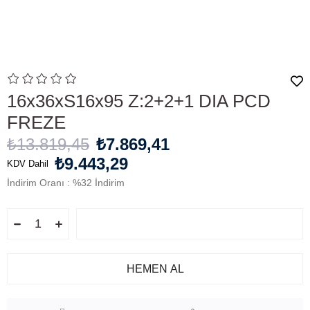
16x36xS16x95 Z:2+2+1 DIA PCD
FREZE
₺13.819,45
₺7.869,41
₺9.443,29
KDV Dahil
İndirim Oranı
:
%
32
İndirim