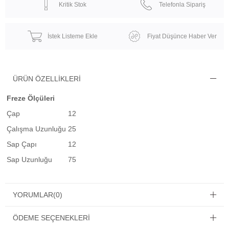
Kritik Stok
Telefonla Sipariş
İstek Listeme Ekle
Fiyat Düşünce Haber Ver
ÜRÜN ÖZELLIKLERI
Freze Ölçüleri
Çap
12
Çalışma Uzunluğu
25
Sap Çapı
12
Sap Uzunluğu
75
YORUMLAR
(0)
ÖDEME SEÇENEKLERI