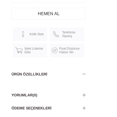
Telefonla
Kritik Stok
Sipariş
İstek Listeme
Fiyat Düşünce
Ekle
Haber Ver
ÜRÜN ÖZELLIKLERI
YORUMLAR
(0)
ÖDEME SEÇENEKLERI