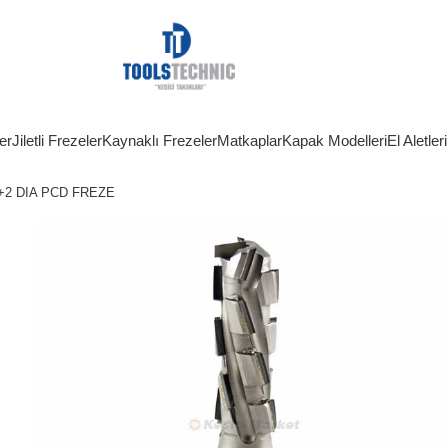
er
Jiletli Frezeler
Kaynaklı Frezeler
Matkaplar
Kapak Modelleri
El Aletleri
2+2 DIA PCD FREZE