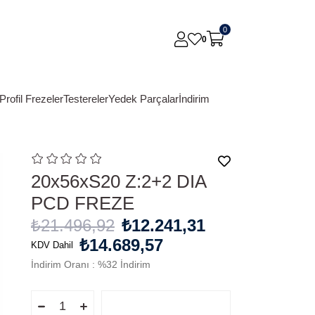
0
0
Profil Frezeler
Testereler
Yedek Parçalar
İndirim
20x56xS20 Z:2+2 DIA
PCD FREZE
₺21.496,92
₺12.241,31
₺14.689,57
KDV Dahil
İndirim Oranı
:
%
32
İndirim