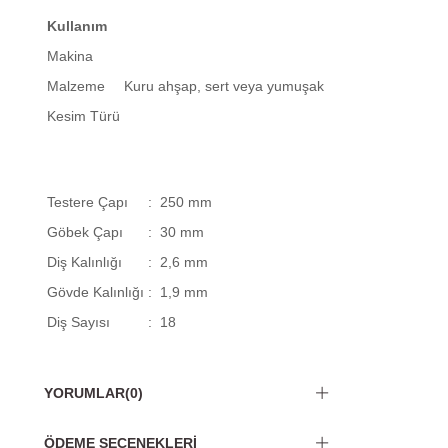
Kullanım
Makina
Malzeme
Kuru ahşap, sert veya yumuşak
Kesim Türü
Testere Çapı
: 250 mm
Göbek Çapı
: 30 mm
Diş Kalınlığı
: 2,6 mm
Gövde Kalınlığı
: 1,9 mm
Diş Sayısı
: 18
YORUMLAR
(0)
ÖDEME SEÇENEKLERI