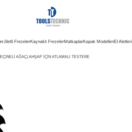
er
Jiletli Frezeler
Kaynaklı Frezeler
Matkaplar
Kapak Modelleri
El Aletleri
(REÇİNELİ AĞAÇ) AHŞAP İÇİN ATLAMALI TESTERE