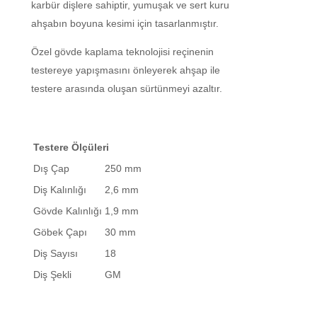
karbür dişlere sahiptir, yumuşak ve sert kuru
ahşabın boyuna kesimi için tasarlanmıştır.
Özel gövde kaplama teknolojisi reçinenin
testereye yapışmasını önleyerek ahşap ile
testere arasında oluşan sürtünmeyi azaltır.
Testere Ölçüleri
Dış Çap
250 mm
Diş Kalınlığı
2,6 mm
Gövde Kalınlığı
1,9 mm
Göbek Çapı
30 mm
Diş Sayısı
18
Diş Şekli
GM