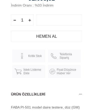
İndirim Oranı
:
%
33
İndirim
Telefonla
Kritik Stok
Sipariş
İstek Listeme
Fiyat Düşünce
Ekle
Haber Ver
ÜRÜN ÖZELLIKLERI
FABA PI-501 model daire testere, düz (GM)