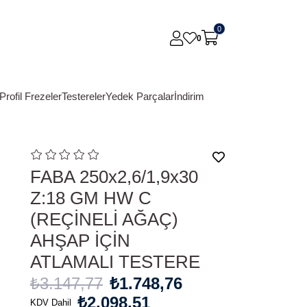
0
0
Profil Frezeler
Testereler
Yedek Parçalar
İndirim
FABA 250x2,6/1,9x30
Z:18 GM HW C
(REÇİNELİ AĞAÇ)
AHŞAP İÇİN
ATLAMALI TESTERE
₺3.147,77
₺1.748,76
₺2.098,51
KDV Dahil