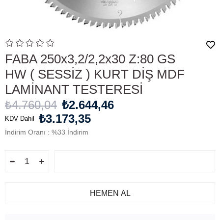
FABA 250x3,2/2,2x30 Z:80 GS
HW ( SESSİZ ) KURT DİŞ MDF
LAMİNANT TESTERESİ
₺4.760,04
₺2.644,46
₺3.173,35
KDV Dahil
İndirim Oranı
:
%
33
İndirim