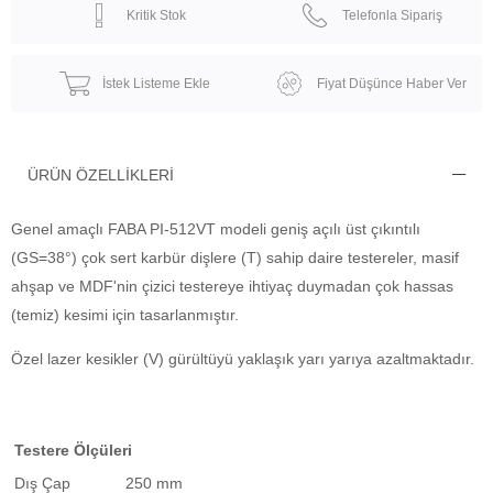
Kritik Stok
Telefonla Sipariş
İstek Listeme Ekle
Fiyat Düşünce Haber Ver
ÜRÜN ÖZELLIKLERI
Genel amaçlı FABA PI-512VT modeli geniş açılı üst çıkıntılı
(GS=38°) çok sert karbür dişlere (T) sahip daire testereler, masif
ahşap ve MDF'nin çizici testereye ihtiyaç duymadan çok hassas
(temiz) kesimi için tasarlanmıştır.
Özel lazer kesikler (V) gürültüyü yaklaşık yarı yarıya azaltmaktadır.
Testere Ölçüleri
Dış Çap
250 mm