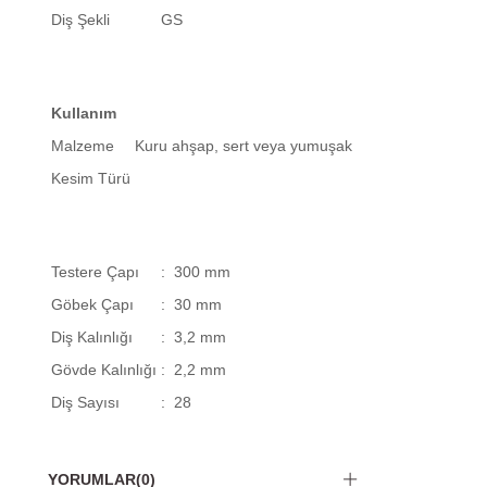
Diş Şekli
GS
Kullanım
Malzeme
Kuru ahşap, sert veya yumuşak
Kesim Türü
Testere Çapı
: 300 mm
Göbek Çapı
: 30 mm
Diş Kalınlığı
: 3,2 mm
Gövde Kalınlığı
: 2,2 mm
Diş Sayısı
: 28
YORUMLAR
(0)