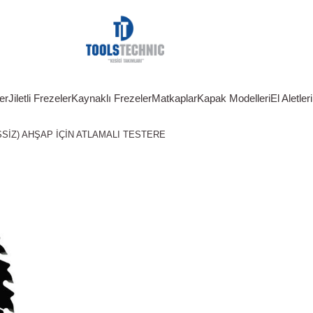
er
Jiletli Frezeler
Kaynaklı Frezeler
Matkaplar
Kapak Modelleri
El Aletleri
ESSİZ) AHŞAP İÇİN ATLAMALI TESTERE