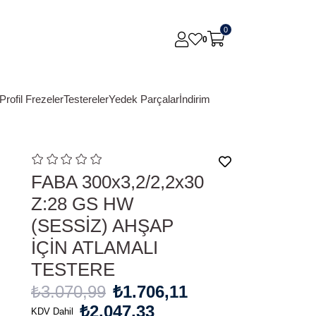
0
0
Profil Frezeler
Testereler
Yedek Parçalar
İndirim
FABA 300x3,2/2,2x30
Z:28 GS HW
(SESSİZ) AHŞAP
İÇİN ATLAMALI
TESTERE
₺3.070,99
₺1.706,11
₺2.047,33
KDV Dahil