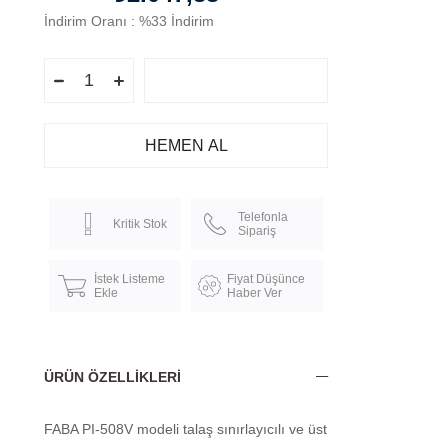
İndirim Oranı
:
%
33
İndirim
Telefonla
Kritik Stok
Sipariş
İstek Listeme
Fiyat Düşünce
Ekle
Haber Ver
ÜRÜN ÖZELLIKLERI
FABA PI-508V modeli talaş sınırlayıcılı ve üst