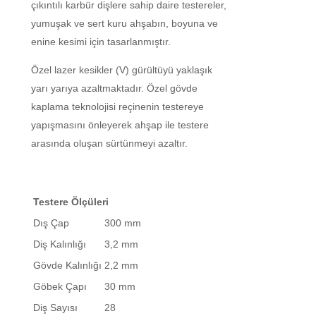
çıkıntılı karbür dişlere sahip daire testereler,
yumuşak ve sert kuru ahşabın, boyuna ve
enine kesimi için tasarlanmıştır.
Özel lazer kesikler (V) gürültüyü yaklaşık
yarı yarıya azaltmaktadır. Özel gövde
kaplama teknolojisi reçinenin testereye
yapışmasını önleyerek ahşap ile testere
arasında oluşan sürtünmeyi azaltır.
Testere Ölçüleri
Dış Çap
300 mm
Diş Kalınlığı
3,2 mm
Gövde Kalınlığı
2,2 mm
Göbek Çapı
30 mm
Diş Sayısı
28