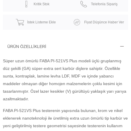
Kritik Stok
Telefonla Sipariş
İstek Listeme Ekle
Fiyat Düşünce Haber Ver
ÜRÜN ÖZELLIKLERI
Süper uzun ömürlü FABA PI-521VS Plus modeli üçlü gruplanmış
düz şekilli (GA) süper-extra sert karbür dişlere sahiptir. Özellikle
sunta, kontraplak, lamine levha LDF, MDF ve içinde yabancı
maddeler olmayan diğer homojen malzemelerin çoklu kesimi için
tasarlanmıştır. Özel lazer kesikler (V) gürültüyü yaklaşık yarı yarıya
azaltmaktadır.
FABA PI-521VS Plus testerenin yapısında bulunan, krom ve nikel
eklenerek nanoteknoloji ile üretilmiş extra uzun ömürlü tip karbür ve
yeni geliştirilmiş testere geometrisi sayesinde testerenin kullanım