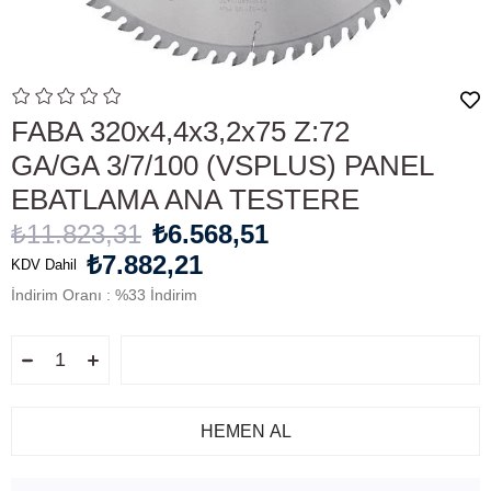
FABA 320x4,4x3,2x75 Z:72
GA/GA 3/7/100 (VSPLUS) PANEL
EBATLAMA ANA TESTERE
₺11.823,31
₺6.568,51
₺7.882,21
KDV Dahil
İndirim Oranı
:
%
33
İndirim