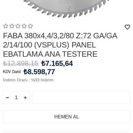
FABA 380x4,4/3,2/80 Z:72 GA/GA
2/14/100 (VSPLUS) PANEL
EBATLAMA ANA TESTERE
₺12.898,15
₺7.165,64
₺8.598,77
KDV Dahil
İndirim Oranı
:
%
33
İndirim