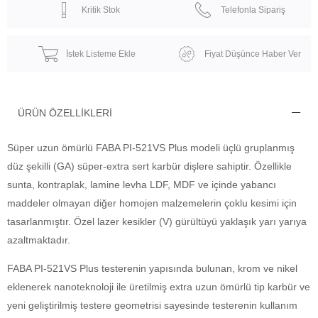
Kritik Stok
Telefonla Sipariş
İstek Listeme Ekle
Fiyat Düşünce Haber Ver
ÜRÜN ÖZELLIKLERI
Süper uzun ömürlü FABA PI-521VS Plus modeli üçlü gruplanmış
düz şekilli (GA) süper-extra sert karbür dişlere sahiptir. Özellikle
sunta, kontraplak, lamine levha LDF, MDF ve içinde yabancı
maddeler olmayan diğer homojen malzemelerin çoklu kesimi için
tasarlanmıştır. Özel lazer kesikler (V) gürültüyü yaklaşık yarı yarıya
azaltmaktadır.
FABA PI-521VS Plus testerenin yapısında bulunan, krom ve nikel
eklenerek nanoteknoloji ile üretilmiş extra uzun ömürlü tip karbür ve
yeni geliştirilmiş testere geometrisi sayesinde testerenin kullanım