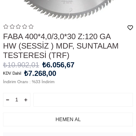
FABA 400*4,0/3,0*30 Z:120 GA
HW (SESSİZ ) MDF, SUNTALAM
TESTERESİ (TRF)
₺10.902,01
₺6.056,67
₺7.268,00
KDV Dahil
İndirim Oranı
:
%
33
İndirim