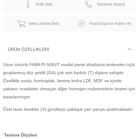
Kritik Stok
Telefonla Sipariş
İstek Listeme Ekle
Fiyat Düşünce Haber Ver
ÜRÜN ÖZELLIKLERI
Uzun ömürlü FABA PI-506VT model panel ebatlama testereleri üçlü
gruplanmış düz şekilli (GA) çok sert karbür (T) dişlere sahiptir.
Özellikle sunta, kontraplak, lamine levha LDF, MDF ve içinde
yabancı maddeler olmayan diğer homojen malzemelerin kesimi için
tasarlanmıştır.
Özel lazer kesikler (V) gürültüyü yaklaşık yarı yarıya azaltmaktadır.
Testere Ölçüleri