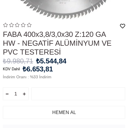
FABA 400x3,8/3,0x30 Z:120 GA
HW - NEGATİF ALÜMİNYUM VE
PVC TESTERESİ
₺9.980,71
₺5.544,84
₺6.653,81
KDV Dahil
İndirim Oranı
:
%
33
İndirim