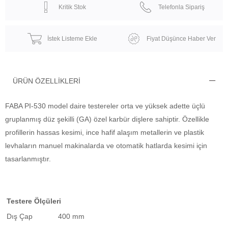
Kritik Stok
Telefonla Sipariş
İstek Listeme Ekle
Fiyat Düşünce Haber Ver
ÜRÜN ÖZELLIKLERI
FABA PI-530 model daire testereler orta ve yüksek adette üçlü
gruplanmış düz şekilli (GA) özel karbür dişlere sahiptir. Özellikle
profillerin hassas kesimi, ince hafif alaşım metallerin ve plastik
levhaların manuel makinalarda ve otomatik hatlarda kesimi için
tasarlanmıştır.
Testere Ölçüleri
Dış Çap
400 mm