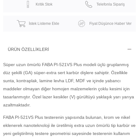
Kritik Stok
Telefonla Sipariş
İstek Listeme Ekle
Fiyat Düşünce Haber Ver
ÜRÜN ÖZELLIKLERI
Süper uzun ömürlü FABA PI-521VS Plus modeli üçlü gruplanmış
düz şekilli (GA) süper-extra sert karbür dişlere sahiptir. Özellikle
sunta, kontraplak, lamine levha LDF, MDF ve içinde yabancı
maddeler olmayan diğer homojen malzemelerin çoklu kesimi için
tasarlanmıştır. Özel lazer kesikler (V) gürültüyü yaklaşık yarı yarıya
azaltmaktadır.
FABA PI-521VS Plus testerenin yapısında bulunan, krom ve nikel
eklenerek nanoteknoloji ile üretilmiş extra uzun ömürlü tip karbür ve
yeni geliştirilmiş testere geometrisi sayesinde testerenin kullanım