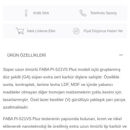
Kritik Stok
Telefonla Sipariş
İstek Listeme Ekle
Fiyat Düşünce Haber Ver
ÜRÜN ÖZELLIKLERI
Süper uzun ömürlü FABA PI-521VS Plus modeli üçlü gruplanmış
düz şekilli (GA) süper-extra sert karbür dişlere sahiptir. Özellikle
sunta, kontraplak, lamine levha LDF, MDF ve içinde yabancı
maddeler olmayan diğer homojen malzemelerin çoklu kesimi için
tasarlanmıştır. Özel lazer kesikler (V) gürültüyü yaklaşık yarı yarıya
azaltmaktadır.
FABA PI-521VS Plus testerenin yapısında bulunan, krom ve nikel
eklenerek nanoteknoloji ile üretilmiş extra uzun ömürlü tip karbür ve