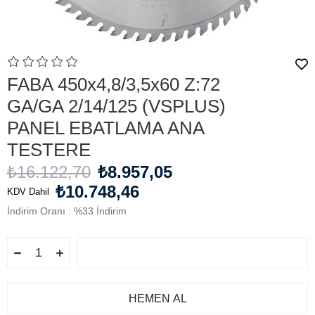
FABA 450x4,8/3,5x60 Z:72
GA/GA 2/14/125 (VSPLUS)
PANEL EBATLAMA ANA
TESTERE
₺16.122,70
₺8.957,05
₺10.748,46
KDV Dahil
İndirim Oranı
:
%
33
İndirim