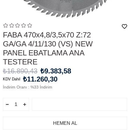
FABA 470x4,8/3,5x70 Z:72
GA/GA 4/11/130 (VS) NEW
PANEL EBATLAMA ANA
TESTERE
₺16.890,43
₺9.383,58
₺11.260,30
KDV Dahil
İndirim Oranı
:
%
33
İndirim