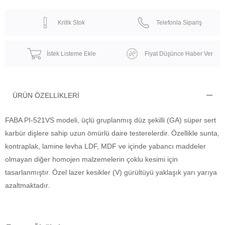
Kritik Stok
Telefonla Sipariş
İstek Listeme Ekle
Fiyat Düşünce Haber Ver
ÜRÜN ÖZELLIKLERI
FABA PI-521VS modeli, üçlü gruplanmış düz şekilli (GA) süper sert
karbür dişlere sahip uzun ömürlü daire testerelerdir. Özellikle sunta,
kontraplak, lamine levha LDF, MDF ve içinde yabancı maddeler
olmayan diğer homojen malzemelerin çoklu kesimi için
tasarlanmıştır. Özel lazer kesikler (V) gürültüyü yaklaşık yarı yarıya
azaltmaktadır.