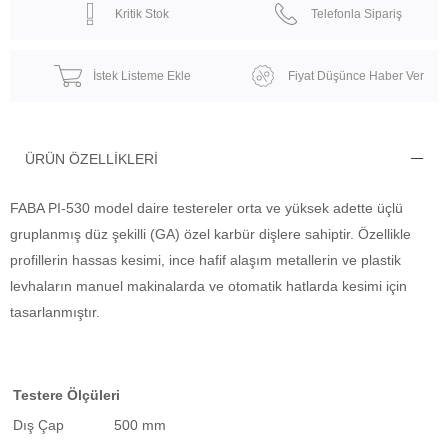
Kritik Stok
Telefonla Sipariş
İstek Listeme Ekle
Fiyat Düşünce Haber Ver
ÜRÜN ÖZELLIKLERI
FABA PI-530 model daire testereler orta ve yüksek adette üçlü
gruplanmış düz şekilli (GA) özel karbür dişlere sahiptir. Özellikle
profillerin hassas kesimi, ince hafif alaşım metallerin ve plastik
levhaların manuel makinalarda ve otomatik hatlarda kesimi için
tasarlanmıştır.
Testere Ölçüleri
Dış Çap
500 mm