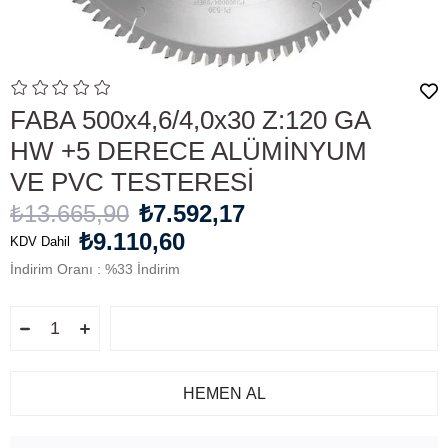
FABA 500x4,6/4,0x30 Z:120 GA
HW +5 DERECE ALÜMİNYUM
VE PVC TESTERESİ
₺13.665,90
₺7.592,17
₺9.110,60
KDV Dahil
İndirim Oranı
:
%
33
İndirim