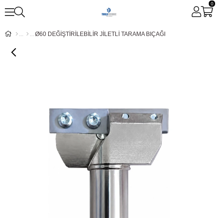
0
Ø60 DEĞİŞTİRİLEBİLİR JİLETLİ TARAMA BIÇAĞI