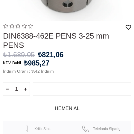
DIN6388-462E PENS 3-25 mm
PENS
₺1.689,05
₺821,06
₺985,27
KDV Dahil
İndirim Oranı
:
%
42
İndirim
Kritik Stok
Telefonla Sipariş