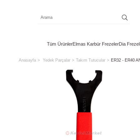
Tüm Ürünler
Elmas Karbür Frezeler
Dia Frezel
Anasayfa
Yedek Parçalar
Takım Tutucular
ER32 - ER40 