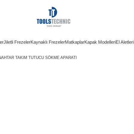
er
Jiletli Frezeler
Kaynaklı Frezeler
Matkaplar
Kapak Modelleri
El Aletleri
ANAHTAR TAKIM TUTUCU SÖKME APARATI