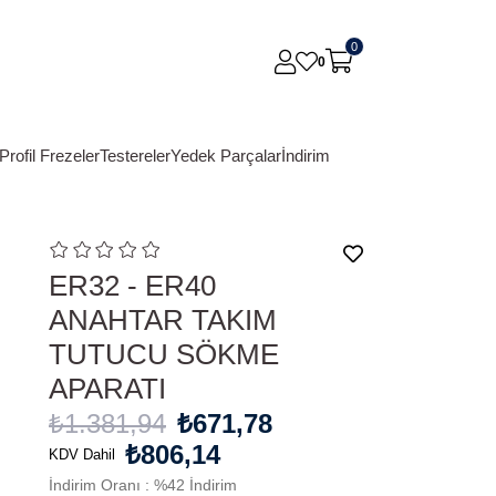
0
0
Profil Frezeler
Testereler
Yedek Parçalar
İndirim
ER32 - ER40
ANAHTAR TAKIM
TUTUCU SÖKME
APARATI
₺1.381,94
₺671,78
₺806,14
KDV Dahil
İndirim Oranı
:
%
42
İndirim