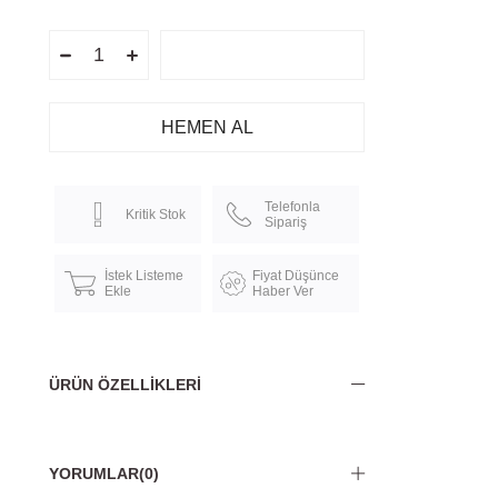
Telefonla
Kritik Stok
Sipariş
İstek Listeme
Fiyat Düşünce
Ekle
Haber Ver
ÜRÜN ÖZELLIKLERI
YORUMLAR
(0)