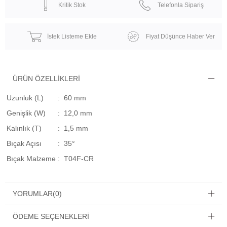
Kritik Stok
Telefonla Sipariş
İstek Listeme Ekle
Fiyat Düşünce Haber Ver
ÜRÜN ÖZELLIKLERI
Uzunluk (L)
: 60 mm
Genişlik (W)
: 12,0 mm
Kalınlık (T)
: 1,5 mm
Bıçak Açısı
: 35°
Bıçak Malzeme
: T04F-CR
YORUMLAR
(0)
ÖDEME SEÇENEKLERI