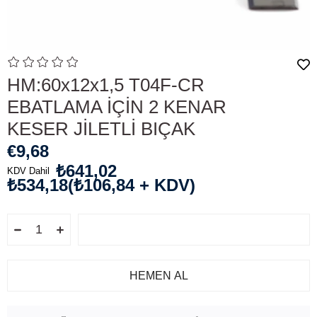
HM:60x12x1,5 T04F-CR
EBATLAMA İÇİN 2 KENAR
KESER JİLETLİ BIÇAK
€9,68
₺641,02
KDV Dahil
₺534,18
(₺106,84 + KDV)