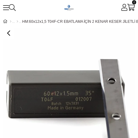
0
HM:60x12x1,5 T04F-CR EBATLAMA İÇİN 2 KENAR KESER JİLETLİ 