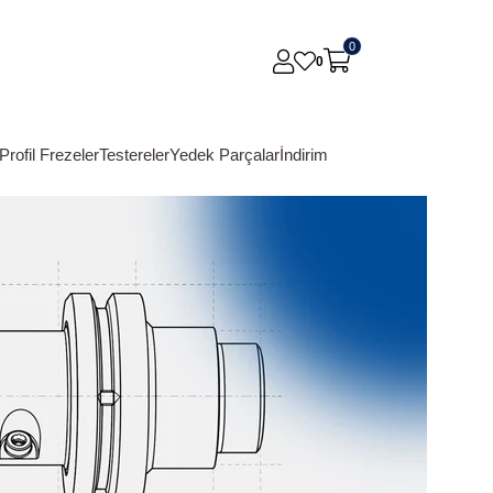
0
0
Profil Frezeler
Testereler
Yedek Parçalar
İndirim