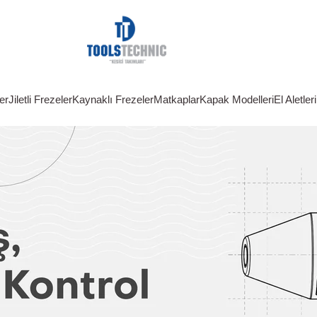
er
Jiletli Frezeler
Kaynaklı Frezeler
Matkaplar
Kapak Modelleri
El Aletleri